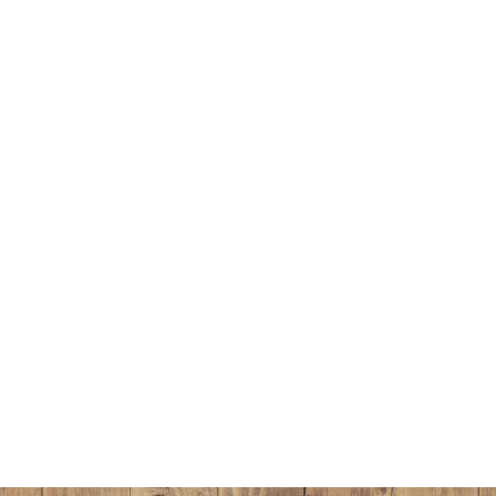
Hoogstraat
1811 JK Alkmaar
Email
info@schuur.expert
Telefoon
085 1301 477