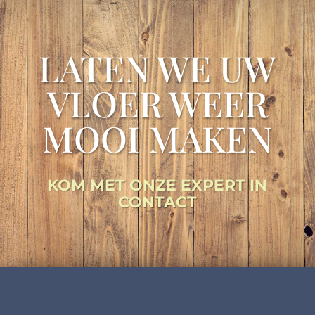
LATEN WE UW
VLOER WEER
MOOI MAKEN
KOM MET ONZE EXPERT IN
CONTACT