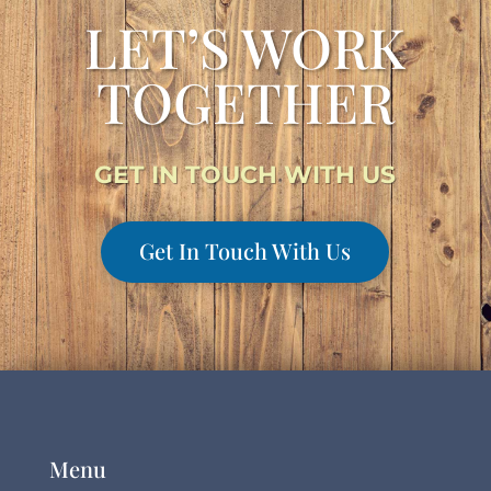
LET’S WORK
TOGETHER
GET IN TOUCH WITH US
Get In Touch With Us
Menu